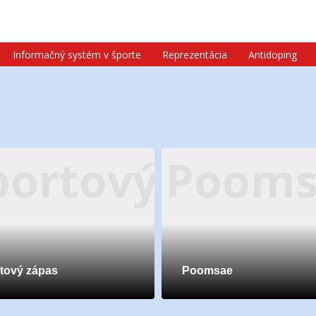
Informačný systém v športe
Reprezentácia
Antidoping
 telovýchovné
portový zápas
Pooms
tový zápas
Poomsae