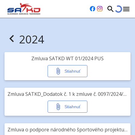
2024
Zmluva SATKD WT 01/2024 PUS
Stiahnuť
Zmluva SATKD_Dodatok č. 1 k zmluve č. 0097/2024/SŠ o poskytnutí príspevku uznanému športu v roku 2024.pdf
Stiahnuť
Zmluva o podpore národného športového projektu v roku 2024.pdf